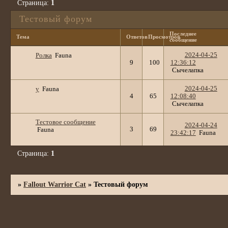
Страница:
1
Тестовый форум
Последнее
Тема
Ответов
Просмотров
сообщение
2024-04-25
Ролка
Fauna
9
100
12:36:12
Сычелапка
2024-04-25
у
Fauna
4
65
12:08:40
Сычелапка
Тестовое сообщение
2024-04-24
3
69
Fauna
23:42:17
Fauna
Страница:
1
»
Fallout Warrior Cat
»
Тестовый форум